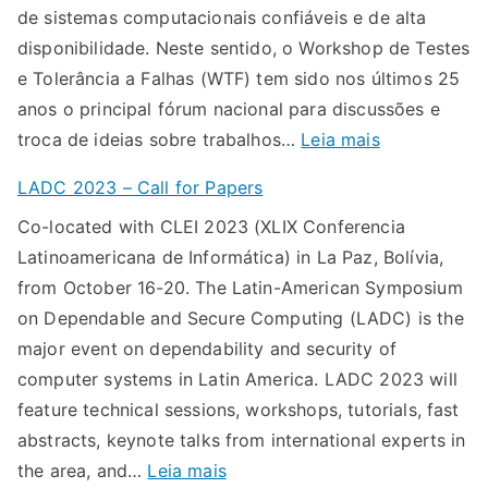
de sistemas computacionais confiáveis e de alta
0
o
disponibilidade. Neste sentido, o Workshop de Testes
2
s
e Tolerância a Falhas (WTF) tem sido nos últimos 25
4
p
anos o principal fórum nacional para discussões e
:
a
:
troca de ideias sobre trabalhos…
Leia mais
c
r
C
a
a
LADC 2023 – Call for Papers
h
l
o
Co-located with CLEI 2023 (XLIX Conferencia
a
l
X
Latinoamericana de Informática) in La Paz, Bolívia,
m
f
X
from October 16-20. The Latin-American Symposium
a
o
V
on Dependable and Secure Computing (LADC) is the
d
r
I
major event on dependability and security of
a
p
W
computer systems in Latin America. LADC 2023 will
d
a
o
feature technical sessions, workshops, tutorials, fast
e
p
r
abstracts, keynote talks from international experts in
T
e
k
:
the area, and…
Leia mais
r
r
s