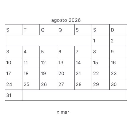
L
a
s
h
A
b
o
D
agosto 2026
a
p
C
l
S
T
Q
Q
S
S
D
d
2
h
e
1
2
0
o
T
3
4
5
6
7
8
9
2
s
e
3
p
10
11
12
13
14
15
16
s
–
a
t
17
18
19
20
21
22
23
C
r
e
24
25
26
27
28
29
30
a
a
s
l
31
o
e
l
X
T
f
X
« mar
o
o
V
l
r
W
e