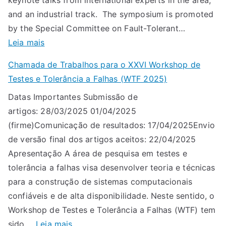
keynote talks from international experts in the area,
and an industrial track. The symposium is promoted
by the Special Committee on Fault-Tolerant…
:
Leia mais
L
Chamada de Trabalhos para o XXVI Workshop de
A
Testes e Tolerância a Falhas (WTF 2025)
D
Datas Importantes Submissão de
C
artigos: 28/03/2025 01/04/2025
2
(firme)Comunicação de resultados: 17/04/2025Envio
0
de versão final dos artigos aceitos: 22/04/2025
2
Apresentação A área de pesquisa em testes e
5
tolerância a falhas visa desenvolver teoria e técnicas
:
para a construção de sistemas computacionais
c
confiáveis e de alta disponibilidade. Neste sentido, o
a
Workshop de Testes e Tolerância a Falhas (WTF) tem
l
:
sido,…
Leia mais
l