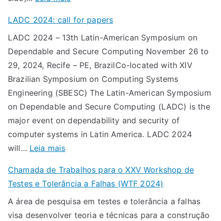
C
f
LADC 2024: call for papers
h
o
LADC 2024 – 13th Latin-American Symposium on
a
r
Dependable and Secure Computing November 26 to
m
p
29, 2024, Recife – PE, BrazilCo-located with XIV
a
a
Brazilian Symposium on Computing Systems
d
p
Engineering (SBESC) The Latin-American Symposium
a
e
on Dependable and Secure Computing (LADC) is the
d
r
major event on dependability and security of
e
s
computer systems in Latin America. LADC 2024
T
:
will…
Leia mais
r
L
a
Chamada de Trabalhos para o XXV Workshop de
A
b
Testes e Tolerância a Falhas (WTF 2024)
D
a
A área de pesquisa em testes e tolerância a falhas
C
l
visa desenvolver teoria e técnicas para a construção
2
h