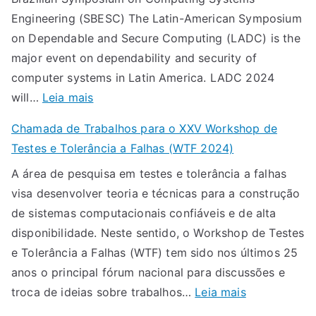
d
p
Engineering (SBESC) The Latin-American Symposium
a
e
on Dependable and Secure Computing (LADC) is the
d
r
major event on dependability and security of
e
s
computer systems in Latin America. LADC 2024
T
:
will…
Leia mais
r
L
a
Chamada de Trabalhos para o XXV Workshop de
A
b
Testes e Tolerância a Falhas (WTF 2024)
D
a
A área de pesquisa em testes e tolerância a falhas
C
l
visa desenvolver teoria e técnicas para a construção
2
h
de sistemas computacionais confiáveis e de alta
0
o
disponibilidade. Neste sentido, o Workshop de Testes
2
s
e Tolerância a Falhas (WTF) tem sido nos últimos 25
4
p
anos o principal fórum nacional para discussões e
:
a
:
troca de ideias sobre trabalhos…
Leia mais
c
r
C
a