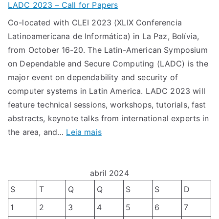
a
LADC 2023 – Call for Papers
h
l
o
Co-located with CLEI 2023 (XLIX Conferencia
a
l
X
Latinoamericana de Informática) in La Paz, Bolívia,
m
f
X
from October 16-20. The Latin-American Symposium
a
o
V
on Dependable and Secure Computing (LADC) is the
d
r
I
major event on dependability and security of
a
p
W
computer systems in Latin America. LADC 2023 will
d
a
o
feature technical sessions, workshops, tutorials, fast
e
p
r
abstracts, keynote talks from international experts in
T
e
k
:
the area, and…
Leia mais
r
r
s
L
a
s
h
A
b
o
D
abril 2024
a
p
C
l
S
T
Q
Q
S
S
D
d
2
h
e
1
2
3
4
5
6
7
0
o