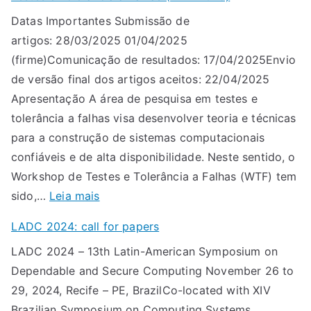
D
Datas Importantes Submissão de
C
artigos: 28/03/2025 01/04/2025
2
(firme)Comunicação de resultados: 17/04/2025Envio
0
de versão final dos artigos aceitos: 22/04/2025
2
Apresentação A área de pesquisa em testes e
5
tolerância a falhas visa desenvolver teoria e técnicas
:
para a construção de sistemas computacionais
c
confiáveis e de alta disponibilidade. Neste sentido, o
a
Workshop de Testes e Tolerância a Falhas (WTF) tem
l
:
sido,…
Leia mais
l
C
f
LADC 2024: call for papers
h
o
LADC 2024 – 13th Latin-American Symposium on
a
r
Dependable and Secure Computing November 26 to
m
p
29, 2024, Recife – PE, BrazilCo-located with XIV
a
a
Brazilian Symposium on Computing Systems