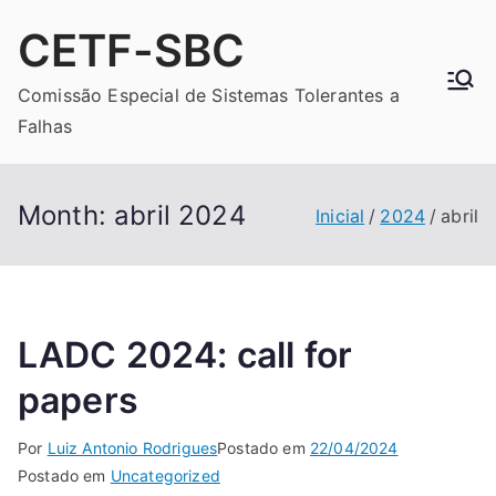
Pular
CETF-SBC
para
o
Comissão Especial de Sistemas Tolerantes a
conteúdo
Falhas
Month:
abril 2024
Inicial
2024
abril
LADC 2024: call for
papers
Por
Luiz Antonio Rodrigues
Postado em
22/04/2024
Postado em
Uncategorized